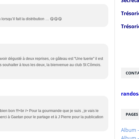
Secréta
Trésori
lorsqu’il fait la distribution … 😋😋😋
Trésori
avoir dégusté à deux reprises, ce gâteau est "Une tuerie" il est
ous souhaiter à tous les deux, la bienvenue au club St Cômois.
CONTA
randos
r bien bon !!!<br /> Pour la gourmande que je suis , je vais le
PAGES
> merci à Gaetan pour le partage et à J Pierre pour la publication
Album 
Album -