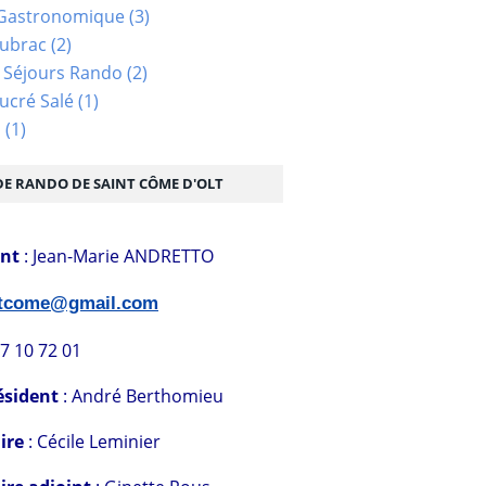
Gastronomique
(3)
Aubrac
(2)
 Séjours Rando
(2)
ucré Salé
(1)
s
(1)
DE RANDO DE SAINT CÔME D'OLT
ent
: Jean-Marie ANDRETTO
stcome@gmail.com
07 10 72 01
ésident
: André Berthomieu
ire
: Cécile Leminier