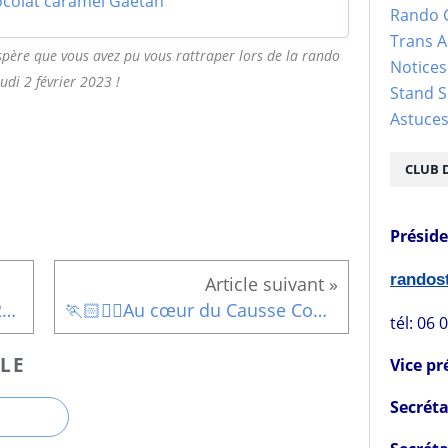
colat caramel Gaëtan
Rando 
Trans 
espère que vous avez pu vous rattraper lors de la rando
Notices
udi 2 février 2023 !
Stand S
Astuce
CLUB 
Présid
rando
Sortie Raquettes Brameloup 29 janvier 2023
🏃🏻🏃‍♀️Au cœur du Causse Comtal 🏃‍♀️🏃🏻‍♂️
tél: 06 
LE
Vice pr
Secréta