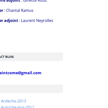
ire adjoint
: Ginette Rous
er
: Chantal Ramus
er adjoint
: Laurent Neyrolles
CT BLOG
aintcome@gmail.com
- Ardeche-2013
 Autriche-mai-2011