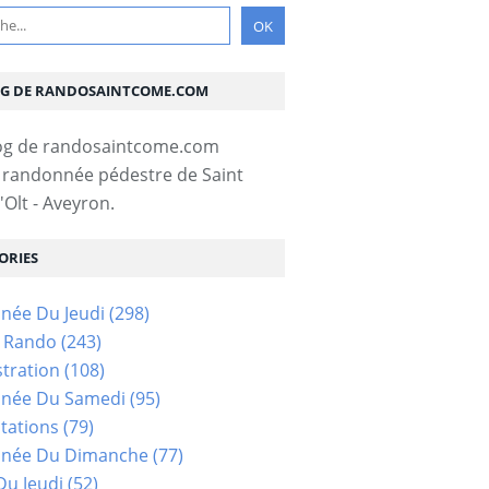
OG DE RANDOSAINTCOME.COM
 randonnée pédestre de Saint
Olt - Aveyron.
ORIES
née Du Jeudi
(298)
s Rando
(243)
tration
(108)
née Du Samedi
(95)
tations
(79)
née Du Dimanche
(77)
u Jeudi
(52)