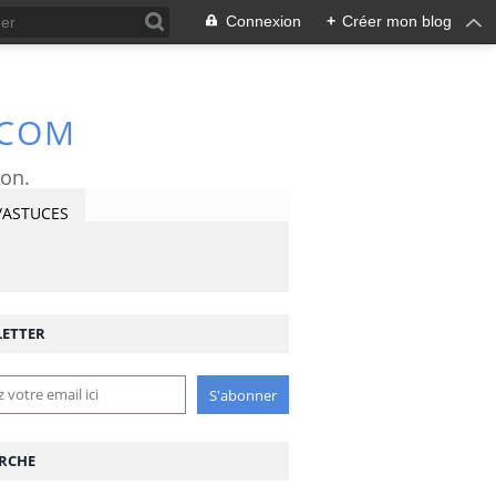
Connexion
+
Créer mon blog
.COM
ron.
/ASTUCES
ETTER
RCHE