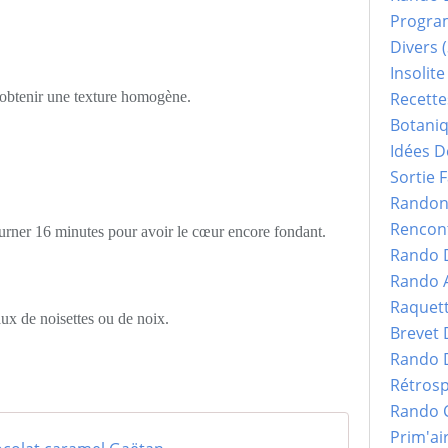
Progr
Divers
(
Insolite
t obtenir une texture homogène.
Recette
Botani
Idées D
Sortie F
Randonn
Rencont
ourner 16 minutes pour avoir le cœur encore fondant.
Rando 
Rando 
Raquet
aux de noisettes ou de noix.
Brevet
Rando 
Rétrosp
Rando 
Prim'ai