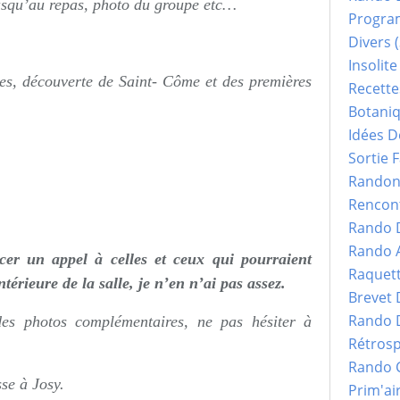
usqu’au repas, photo du groupe etc…
Progr
Divers
(
Insolite
tes, découverte de Saint- Côme et des premières
Recette
Botani
Idées D
Sortie F
Randonn
Rencont
Rando 
Rando 
ncer un appel à celles et ceux qui pourraient
Raquet
térieure de la salle, je n’en n’ai pas assez.
Brevet
Rando 
 des photos complémentaires, ne pas hésiter à
Rétrosp
Rando 
se à Josy.
Prim'ai