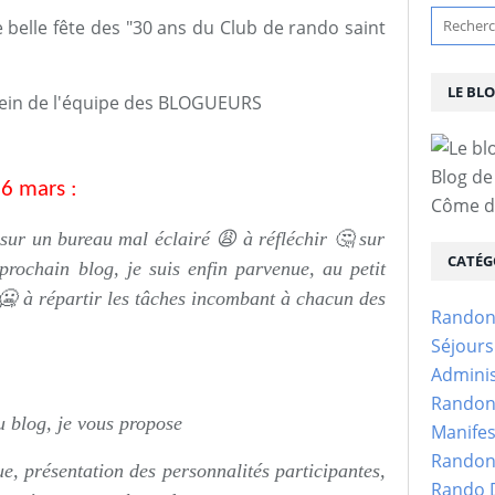
e belle fête des "30 ans du Club de rando saint
LE BL
sein de l'équipe des BLOGUEURS
Blog de
6 mars :
Côme d'
e sur un bureau mal éclairé 😩 à réfléchir 🤔 sur
CATÉG
prochain blog, je suis enfin parvenue, au petit
🥶 à répartir les tâches incombant à chacun des
Randon
Séjour
Adminis
Randon
du blog, je vous propose
Manifes
Randon
ue, présentation des personnalités participantes,
Rando D