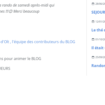
28/06/2
la rando de samedi après-midi qui
es !!!😉 Merci beaucoup
12/01/2
01/10/2
Il étai
25/09/2
ons pour animer le BLOG
GUEURS