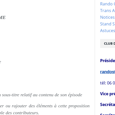
Rando 
Trans 
Notices
ÔME
Stand S
Astuce
CLUB 
Présid
e
rando
tél: 06 
Vice pr
 sous-titre relatif au contenu de son épisode
Secréta
er ou rajouter des éléments à cette proposition
le des contributeurs.