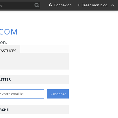
Connexion
+
Créer mon blog
.COM
ron.
/ASTUCES
ETTER
RCHE