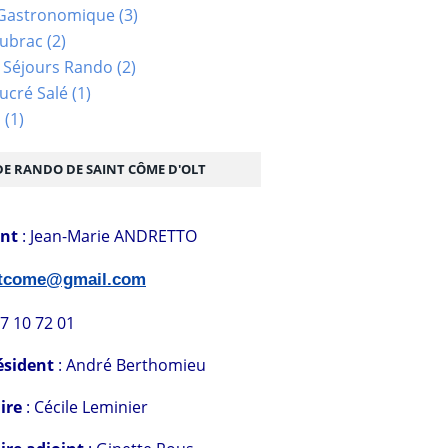
Gastronomique
(3)
Aubrac
(2)
 Séjours Rando
(2)
ucré Salé
(1)
s
(1)
DE RANDO DE SAINT CÔME D'OLT
ent
: Jean-Marie ANDRETTO
stcome@gmail.com
07 10 72 01
ésident
: André Berthomieu
ire
: Cécile Leminier