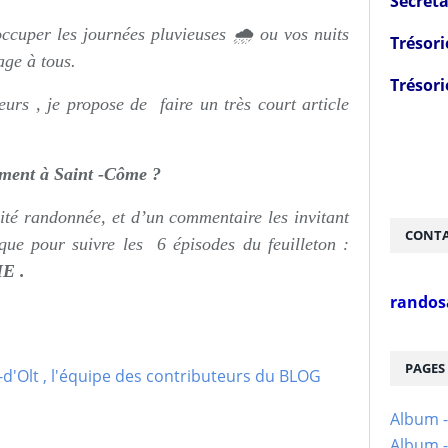
Secréta
ccuper les journées pluvieuses 🌧 ou vos nuits
Trésori
age à tous.
Trésori
teurs , je propose de faire un très court article
ment à Saint -Côme ?
ivité randonnée, et d’un commentaire les invitant
CONTA
ique pour suivre les 6 épisodes du feuilleton :
E .
randos
PAGES
Album 
Album -