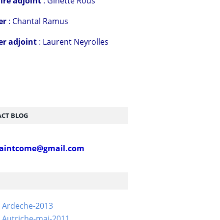
ire adjoint
: Ginette Rous
er
: Chantal Ramus
er adjoint
: Laurent Neyrolles
CT BLOG
aintcome@gmail.com
- Ardeche-2013
 Autriche-mai-2011