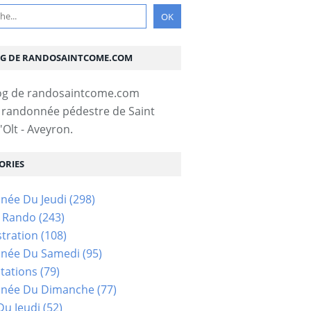
OG DE RANDOSAINTCOME.COM
 randonnée pédestre de Saint
Olt - Aveyron.
ORIES
née Du Jeudi
(298)
s Rando
(243)
tration
(108)
née Du Samedi
(95)
tations
(79)
née Du Dimanche
(77)
u Jeudi
(52)