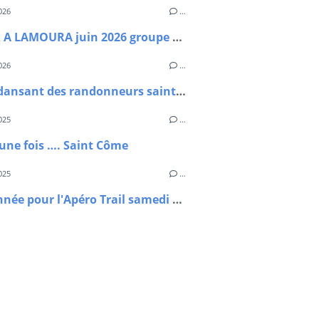
026
…
SEJOUR A LAMOURA juin 2026 groupe découverte col de la Faucille
026
…
Le thé dansant des randonneurs saint cômois
025
…
t une fois …. Saint Côme
025
…
Randonnée pour l'Apéro Trail samedi 13 septembre 2025