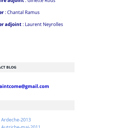
ire adjoint
: Ginette Rous
er
: Chantal Ramus
er adjoint
: Laurent Neyrolles
CT BLOG
aintcome@gmail.com
- Ardeche-2013
 Autriche-mai-2011