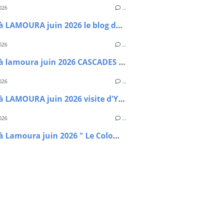
026
…
Séjour à LAMOURA juin 2026 le blog des Bordelais.
026
…
Séjour à lamoura juin 2026 CASCADES DU HERISSON
026
…
Sejour à LAMOURA juin 2026 visite d'Yvoire (bonus)
026
…
Séjour à Lamoura juin 2026 " Le Colomby de Gex"