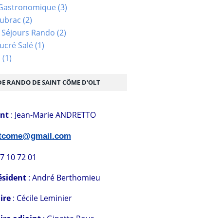
Gastronomique
(3)
Aubrac
(2)
 Séjours Rando
(2)
ucré Salé
(1)
s
(1)
DE RANDO DE SAINT CÔME D'OLT
ent
: Jean-Marie ANDRETTO
stcome@gmail.com
07 10 72 01
ésident
: André Berthomieu
ire
: Cécile Leminier