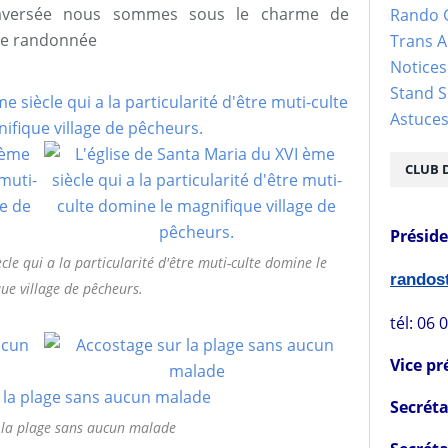
raversée nous sommes sous le charme de
Rando 
re randonnée
Trans 
Notices
Stand S
Astuce
CLUB 
Présid
cle qui a la particularité d'être muti-culte domine le
rando
ue village de pêcheurs.
tél: 06 
Vice pr
Secréta
 la plage sans aucun malade