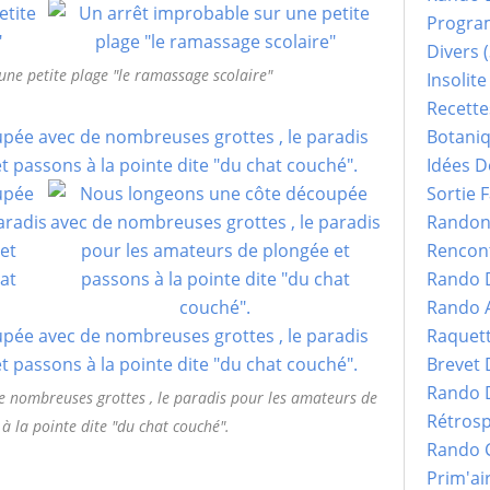
Progr
Divers
(
ne petite plage "le ramassage scolaire"
Insolite
Recette
Botani
Idées D
Sortie F
Randonn
Rencont
Rando 
Rando 
Raquet
Brevet
Rando 
 nombreuses grottes , le paradis pour les amateurs de
Rétrosp
à la pointe dite "du chat couché".
Rando 
Prim'ai