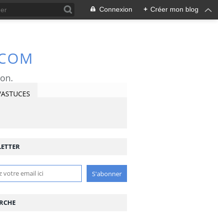
Connexion
+
Créer mon blog
.COM
ron.
/ASTUCES
ETTER
RCHE