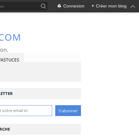
Connexion
+
Créer mon blog
.COM
ron.
/ASTUCES
ETTER
RCHE