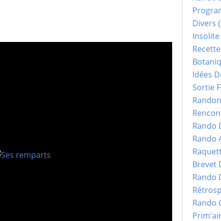
Progr
Divers
(
Insolite
Recette
Botani
Idées D
Sortie F
Randonn
Rencont
Rando 
Rando 
Raquet
Brevet
Rando 
Rétrosp
Rando 
Prim'ai