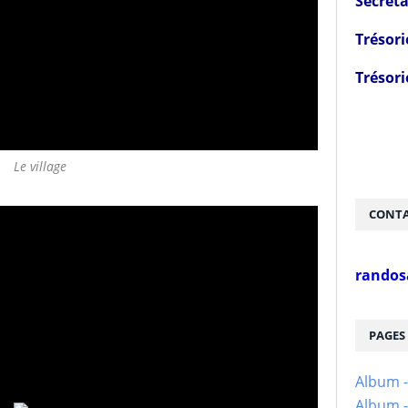
Secréta
Trésori
Trésori
Le village
CONTA
randos
PAGES
Album 
Album -