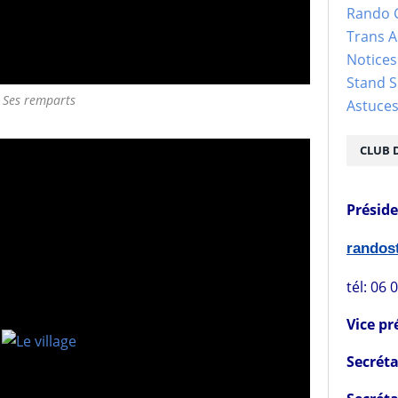
Rando 
Trans 
Notices
Stand S
Ses remparts
Astuce
CLUB 
Présid
rando
tél: 06 
Vice pr
Secréta