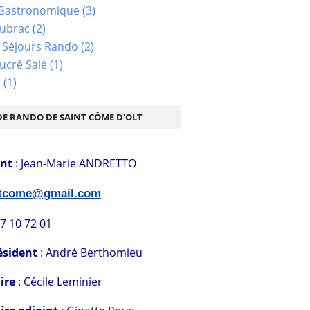
Gastronomique
(3)
Aubrac
(2)
 Séjours Rando
(2)
ucré Salé
(1)
s
(1)
DE RANDO DE SAINT CÔME D'OLT
ent
: Jean-Marie ANDRETTO
stcome@gmail.com
07 10 72 01
ésident
: André Berthomieu
ire
: Cécile Leminier