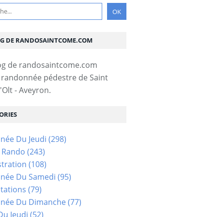
OG DE RANDOSAINTCOME.COM
 randonnée pédestre de Saint
Olt - Aveyron.
ORIES
née Du Jeudi
(298)
s Rando
(243)
tration
(108)
née Du Samedi
(95)
tations
(79)
née Du Dimanche
(77)
u Jeudi
(52)