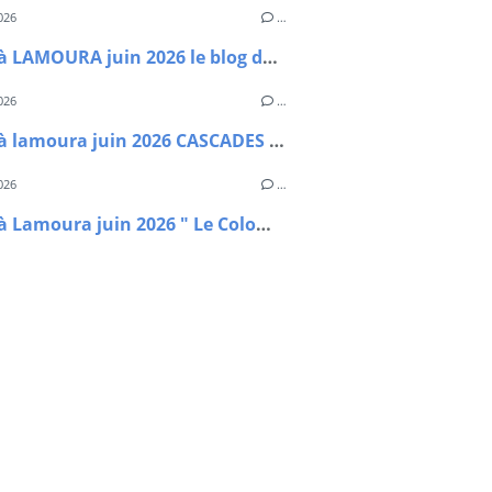
026
…
Séjour à LAMOURA juin 2026 le blog des Bordelais.
026
…
Séjour à lamoura juin 2026 CASCADES DU HERISSON
026
…
Séjour à Lamoura juin 2026 " Le Colomby de Gex"