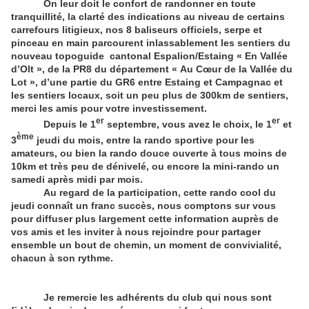
On leur doit le confort de randonner en toute
tranquillité, la clarté des indications au niveau de certains
carrefours litigieux, nos 8 baliseurs officiels, serpe et
pinceau en main parcourent inlassablement les sentiers du
nouveau topoguide cantonal Espalion/Estaing « En Vallée
d’Olt », de la PR8 du département « Au Cœur de la Vallée du
Lot », d’une partie du GR6 entre Estaing et Campagnac et
les sentiers locaux, soit un peu plus de 300km de sentiers,
merci les amis pour votre investissement.
er
er
Depuis le 1
septembre, vous avez le choix, le 1
et
ème
3
jeudi du mois, entre la rando sportive pour les
amateurs, ou bien la rando douce ouverte à tous moins de
10km et très peu de dénivelé, ou encore la mini-rando un
samedi après midi par mois.
Au regard de la participation, cette rando cool du
jeudi connaît un franc succès, nous comptons sur vous
pour diffuser plus largement cette information auprès de
vos amis et les inviter à nous rejoindre pour partager
ensemble un bout de chemin, un moment de convivialité,
chacun à son rythme.
Je remercie les adhérents du club qui nous sont