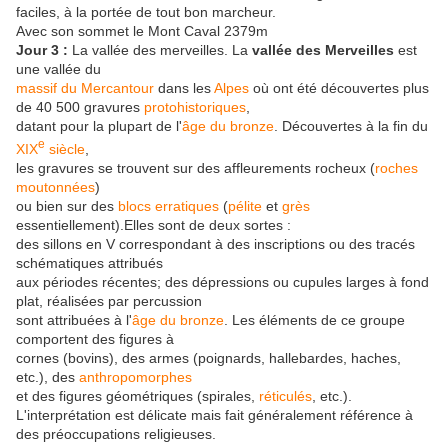
faciles, à la portée de tout bon marcheur.
Avec son sommet le Mont Caval 2379m
Jour 3 :
La vallée des merveilles. La
vallée des Merveilles
est
une vallée du
massif du Mercantour
dans les
Alpes
où ont été découvertes plus
de 40 500 gravures
protohistoriques
,
datant pour la plupart de l'
âge du bronze
. Découvertes à la fin du
e
XIX
siècle
,
les gravures se trouvent sur des affleurements rocheux (
roches
moutonnées
)
ou bien sur des
blocs erratiques
(
pélite
et
grès
essentiellement).Elles sont de deux sortes :
des sillons en V correspondant à des inscriptions ou des tracés
schématiques attribués
aux périodes récentes; des dépressions ou cupules larges à fond
plat, réalisées par percussion
sont attribuées à l'
âge du bronze
. Les éléments de ce groupe
comportent des figures à
cornes (bovins), des armes (poignards, hallebardes, haches,
etc.), des
anthropomorphes
et des figures géométriques (spirales,
réticulés
, etc.).
L'interprétation est délicate mais fait généralement référence à
des préoccupations religieuses.