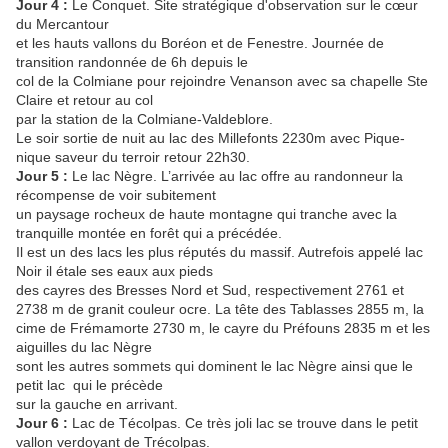
Jour 4 :
Le Conquet. Site stratégique d'observation sur le cœur
du Mercantour
et les hauts vallons du Boréon et de Fenestre. Journée de
transition randonnée de 6h depuis le
col de la Colmiane pour rejoindre Venanson avec sa chapelle Ste
Claire et retour au col
par la station de la Colmiane-Valdeblore.
Le soir sortie de nuit au lac des Millefonts 2230m avec Pique-
nique saveur du terroir retour 22h30.
Jour 5 :
Le lac Nègre. L’arrivée au lac offre au randonneur la
récompense de voir subitement
un paysage rocheux de haute montagne qui tranche avec la
tranquille montée en forêt qui a précédée.
Il est un des lacs les plus réputés du massif. Autrefois appelé lac
Noir il étale ses eaux aux pieds
des cayres des Bresses Nord et Sud, respectivement 2761 et
2738 m de granit couleur ocre. La tête des Tablasses 2855 m, la
cime de Frémamorte 2730 m, le cayre du Préfouns 2835 m et les
aiguilles du lac Nègre
sont les autres sommets qui dominent le lac Nègre ainsi que le
petit lac qui le précède
sur la gauche en arrivant.
Jour 6 :
Lac de Técolpas. Ce très joli lac se trouve dans le petit
vallon verdoyant de Trécolpas.