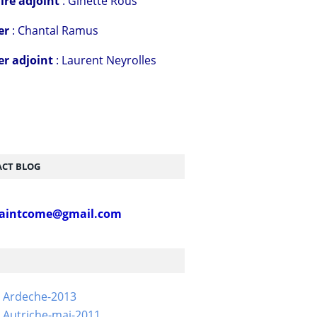
ire adjoint
: Ginette Rous
er
: Chantal Ramus
er adjoint
: Laurent Neyrolles
CT BLOG
aintcome@gmail.com
- Ardeche-2013
 Autriche-mai-2011