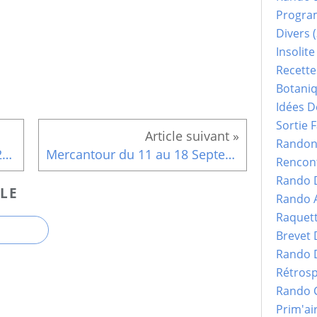
Progr
Divers
(
Insolite
Recette
Botani
Idées D
Sortie F
Randonn
Programme 4ème Trimestre 2011
Mercantour du 11 au 18 Septembre 2011
Rencont
Rando 
LE
Rando 
Raquet
Brevet
Rando 
Rétrosp
Rando 
Prim'ai