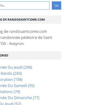
OG DE RANDOSAINTCOME.COM
 randonnée pédestre de Saint
Olt - Aveyron.
ORIES
née Du Jeudi
(298)
s Rando
(243)
tration
(108)
née Du Samedi
(95)
tations
(79)
née Du Dimanche
(77)
u Jeudi
(52)