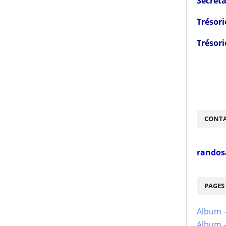
Secréta
Trésori
Trésori
CONTA
randos
PAGES
Album 
Album -