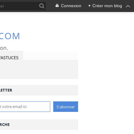
Connexion
+
Créer mon blog
.COM
ron.
/ASTUCES
ETTER
RCHE