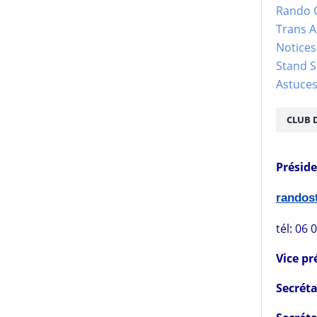
Rando 
Trans 
Notices
Stand S
Astuce
CLUB 
Présid
rando
tél: 06 
Vice pr
Secréta