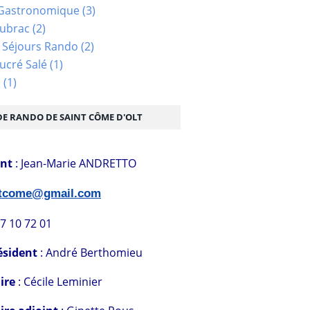
Gastronomique
(3)
Aubrac
(2)
 Séjours Rando
(2)
ucré Salé
(1)
s
(1)
DE RANDO DE SAINT CÔME D'OLT
ent
: Jean-Marie ANDRETTO
stcome@gmail.com
07 10 72 01
ésident
: André Berthomieu
ire
: Cécile Leminier