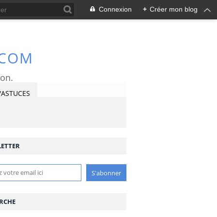
Connexion
+
Créer mon blog
.COM
ron.
/ASTUCES
ETTER
RCHE