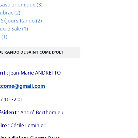
Gastronomique
(3)
Aubrac
(2)
 Séjours Rando
(2)
ucré Salé
(1)
s
(1)
DE RANDO DE SAINT CÔME D'OLT
ent
: Jean-Marie ANDRETTO
stcome@gmail.com
07 10 72 01
ésident
: André Berthomieu
ire
: Cécile Leminier