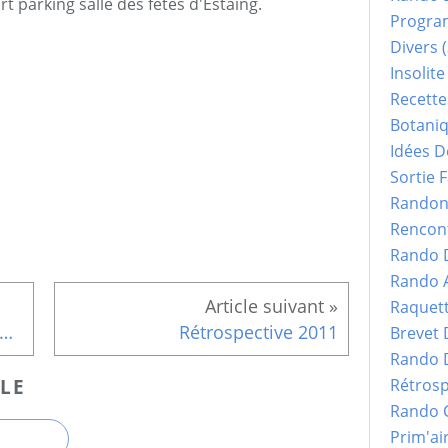
rt parking salle des fêtes d'Estaing.
Progr
Divers
(
Insolite
Recette
Botani
Idées D
Sortie F
Randonn
Rencont
Rando 
Rando 
Raquet
 journée de pluie ce dimanche 4 décembre
Rétrospective 2011
Brevet
Rando 
Rétrosp
LE
Rando 
Prim'ai