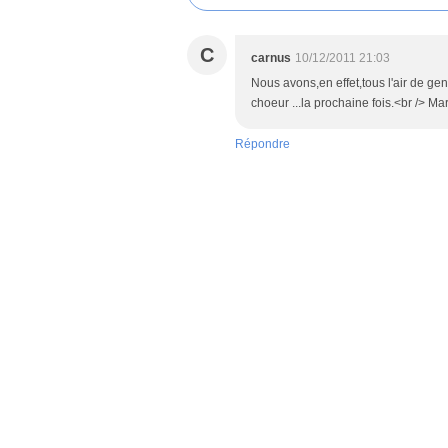
C
carnus
10/12/2011 21:03
Nous avons,en effet,tous l'air de g
choeur ...la prochaine fois.<br /> Ma
Répondre