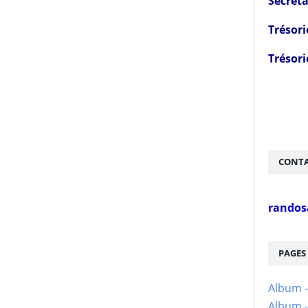
Secréta
Trésori
Trésori
CONTA
randos
PAGES
Album 
Album -