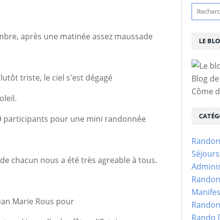
mbre, après une matinée assez maussade
LE BL
utôt triste, le ciel s'est dégagé
Blog de
Côme d'
leil.
CATÉG
 participants pour une mini randonnée
Randon
Séjour
de chacun nous a été très agreable à tous.
Adminis
Randon
Manifes
Jean Marie Rous pour
Randon
Rando D