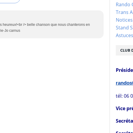
Rando 
Trans 
Notices
ens heureux!<br /> belle chanson que nous chanterons en
Stand S
rie-Jo carnus
Astuce
CLUB 
Présid
rando
tél: 06 
Vice pr
Secréta