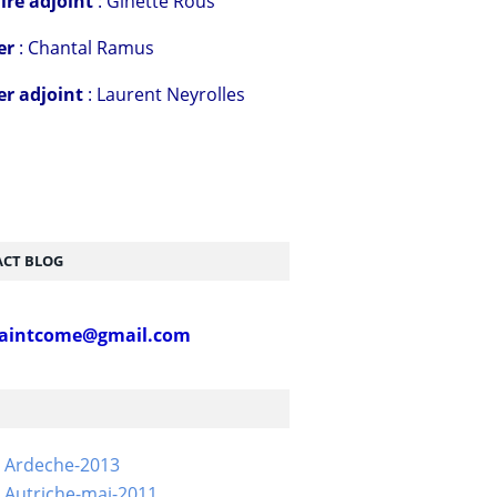
ire adjoint
: Ginette Rous
er
: Chantal Ramus
er adjoint
: Laurent Neyrolles
CT BLOG
aintcome@gmail.com
- Ardeche-2013
 Autriche-mai-2011