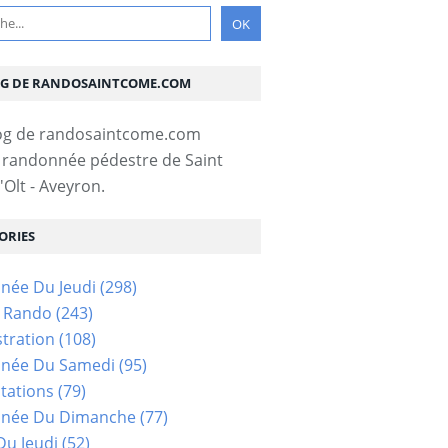
OG DE RANDOSAINTCOME.COM
 randonnée pédestre de Saint
Olt - Aveyron.
ORIES
née Du Jeudi
(298)
s Rando
(243)
tration
(108)
née Du Samedi
(95)
tations
(79)
née Du Dimanche
(77)
u Jeudi
(52)