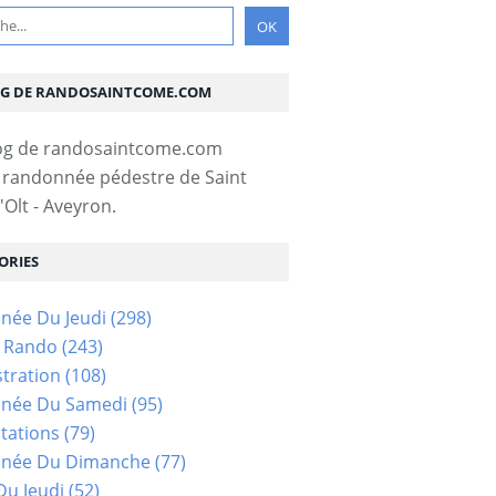
OG DE RANDOSAINTCOME.COM
 randonnée pédestre de Saint
Olt - Aveyron.
ORIES
née Du Jeudi
(298)
s Rando
(243)
tration
(108)
née Du Samedi
(95)
tations
(79)
née Du Dimanche
(77)
u Jeudi
(52)