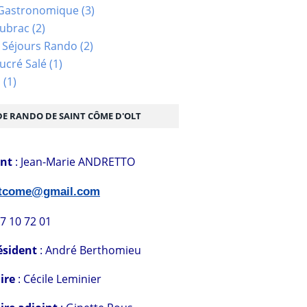
Gastronomique
(3)
Aubrac
(2)
 Séjours Rando
(2)
ucré Salé
(1)
s
(1)
DE RANDO DE SAINT CÔME D'OLT
ent
: Jean-Marie ANDRETTO
stcome@gmail.com
07 10 72 01
ésident
: André Berthomieu
ire
: Cécile Leminier