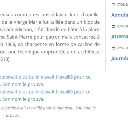
17/06/2
euses communes possédaient leur chapelle.
de la Vierge Marie fut taillée dans un bloc de
12/06/2
a bénédiction, il fut décidé de bâtir à la place
JOURN
avec Saint Pierre pour patron mais consacrée à
e en 1868, sa charpente en forme de carène de
12/06/2
gion, une technique empruntée à un architecte
1510)
s qu'elle avait travaillé pour ce panneau. Son nom le
prouve.