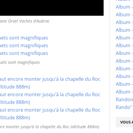
Album -
Album -
cane Orvet Vaches d'Aubrac
Album -
Album -
Album -
Album -
Album -
Album -
uets sont magnifiques
Album - 
Album -
Album -
Album 
Randon
Rando"
VOUS A
ore monter jusqu'à la chapelle du Roc (altitude 888m)