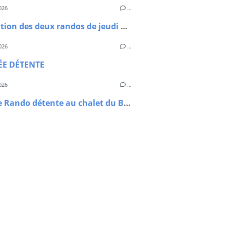
026
…
Annulation des deux randos de jeudi 18 juin
026
…
ÉE DÉTENTE
026
…
Journée Rando détente au chalet du Bouyssou