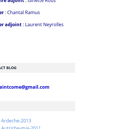
ire adjoint
: Ginette Rous
er
: Chantal Ramus
er adjoint
: Laurent Neyrolles
CT BLOG
aintcome@gmail.com
- Ardeche-2013
 Autriche-mai-2011