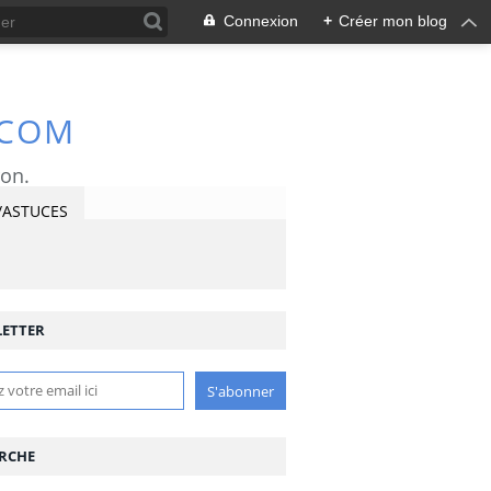
Connexion
+
Créer mon blog
.COM
ron.
/ASTUCES
ETTER
RCHE