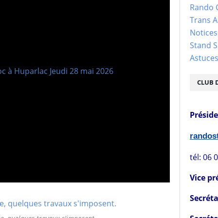
Rando 
Trans 
Notices
Stand S
Astuce
CLUB 
Présid
rando
tél: 06 
Vice pr
Secréta