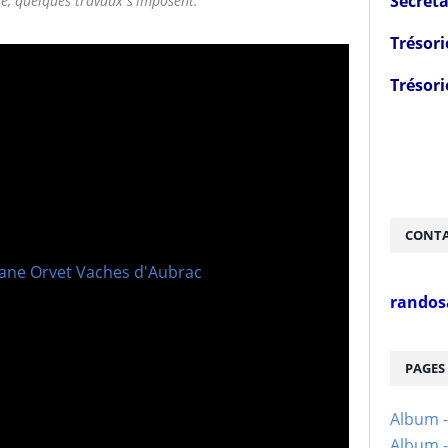
Secréta
e, quelques travaux s'imposent.
Trésori
Trésori
CONTA
randos
PAGES
Album 
Album -