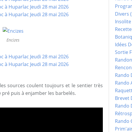
Progr
Divers
(
Insolite
Recette
Botani
Encizes
Idées D
Sortie F
Randonn
Rencont
Rando 
Rando 
es sources coulent toujours et le sentier très
Raquet
 pré puis à enjamber les barbelés.
Brevet
Rando 
Rétrosp
Rando 
Prim'ai