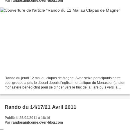
Par
randosaintcome.over-blog.com
Rando du jeudi 12 mai au clapas de Magne. Avec seize participants notre
petit groupe a pris le départ depuis l’église monastique du Monastier (ancien
monastère bénédictin) pour se diriger vers le truc de la Fare puis vers la
Borie du Bœuf (le Borio d’el...
Rando du 14/17/21 Avril 2011
Publié le 25/04/2011 à 18:16
Par
randosaintcome.over-blog.com