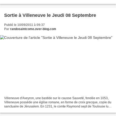
quelques couleurs d’automne jusqu’au...
Sortie à Villeneuve le Jeudi 08 Septembre
Publié le 10/09/2011 à 09:37
Par
randosaintcome.over-blog.com
Villeneuve d'Aveyron, une bastide sur le causse Sauveté, fondée en 1053,
Villeneuve possède une église romane, en forme de croix grecque, copie du
sanctuaire de Jérusalem. En 1231, le comte Raymond sept de Toulouse lui
octroie des libertés municipales...