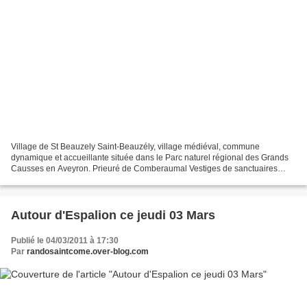
Village de St Beauzely Saint-Beauzély, village médiéval, commune
dynamique et accueillante située dans le Parc naturel régional des Grands
Causses en Aveyron. Prieuré de Comberaumal Vestiges de sanctuaires
gallo-romains sur la voie romaine Situé en contrebas...
Autour d'Espalion ce jeudi 03 Mars
Publié le 04/03/2011 à 17:30
Par
randosaintcome.over-blog.com