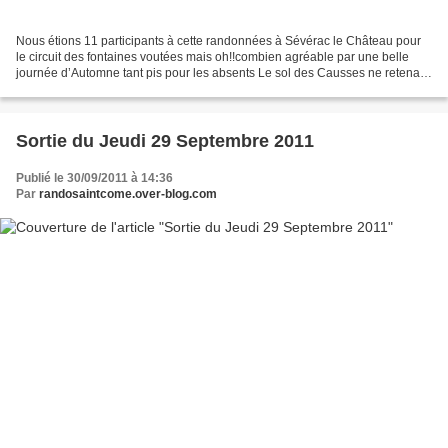
Nous étions 11 participants à cette randonnées à Sévérac le Château pour
le circuit des fontaines voutées mais oh!!combien agréable par une belle
journée d’Automne tant pis pour les absents Le sol des Causses ne retenant
pas l'eau, les hommes ont cherché...
Sortie du Jeudi 29 Septembre 2011
Publié le 30/09/2011 à 14:36
Par
randosaintcome.over-blog.com