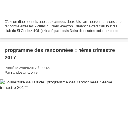
C'est un rituel, depuis quelques années deux fois l'an, nous organisons une
rencontre entre les 9 clubs du Nord Aveyron. Dimanche c'était au tour du
club de St Geniez d'Olt (présidé par Louis Dols) d'encadrer cette rencontre.
Après la fouace et le petit...
programme des randonnées : 4ème trimestre
2017
Publié le 25/09/2017 à 09:45
Par
randosaintcome