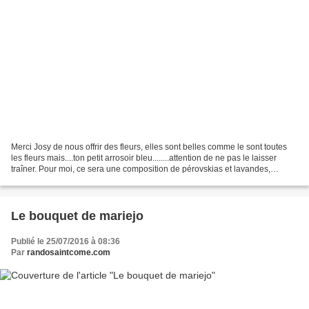
Merci Josy de nous offrir des fleurs, elles sont belles comme le sont toutes
les fleurs mais....ton petit arrosoir bleu........attention de ne pas le laisser
traîner. Pour moi, ce sera une composition de pérovskias et lavandes,
d'oenothères roses et d'hortensias...
Le bouquet de mariejo
Publié le 25/07/2016 à 08:36
Par
randosaintcome.com