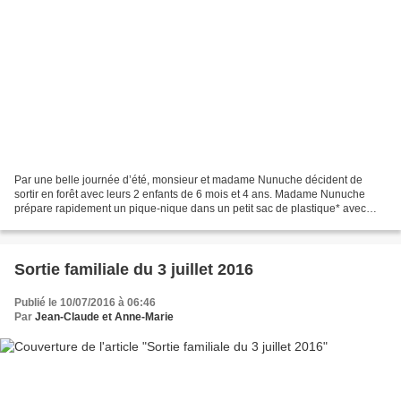
Par une belle journée d’été, monsieur et madame Nunuche décident de
sortir en forêt avec leurs 2 enfants de 6 mois et 4 ans. Madame Nunuche
prépare rapidement un pique-nique dans un petit sac de plastique* avec
quelques sardines en conserve*, des pommes*,...
Sortie familiale du 3 juillet 2016
Publié le 10/07/2016 à 06:46
Par
Jean-Claude et Anne-Marie