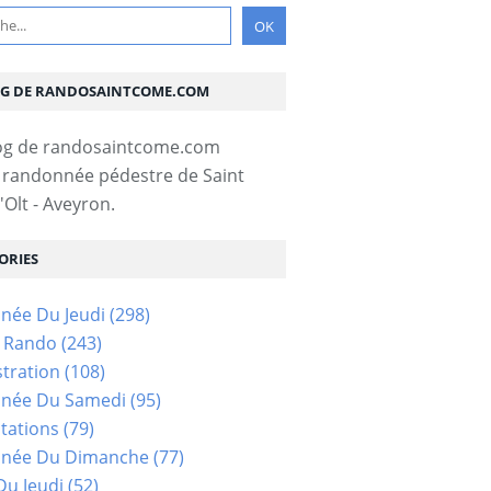
OG DE RANDOSAINTCOME.COM
 randonnée pédestre de Saint
Olt - Aveyron.
ORIES
née Du Jeudi
(298)
s Rando
(243)
tration
(108)
née Du Samedi
(95)
tations
(79)
née Du Dimanche
(77)
u Jeudi
(52)