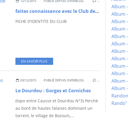
12/12/2015
PUBLIÉ DEPUIS OVERBLOG
…
Album -
faites connaissance avec le Club de rando saint cômois
Album -
Album -
FICHE D'IDENTITE DU CLUB
Album -
Album -
Album -
Album -
Album -
EN SAVOIR PLUS
Album - 
Album -
Album -
03/12/2015
PUBLIÉ DEPUIS OVERBLOG
…
Album 
Le Dourdou : Gorges et Corniches
Randon
(topo entre Causse et Dourdou N°3) Perché
Rando"
au bord de hautes falaises dominant un
torrent, le village de Bozouls,...