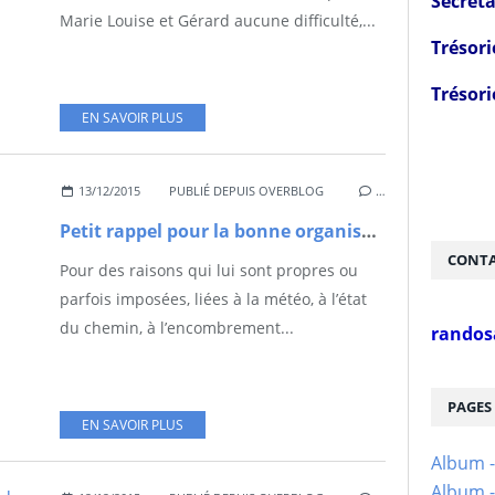
Secréta
Marie Louise et Gérard aucune difficulté,...
Trésori
Trésori
EN SAVOIR PLUS
13/12/2015
PUBLIÉ DEPUIS OVERBLOG
…
Petit rappel pour la bonne organisation de nos randonnées
CONTA
Pour des raisons qui lui sont propres ou
parfois imposées, liées à la météo, à l’état
du chemin, à l’encombrement...
randos
PAGES
EN SAVOIR PLUS
Album 
Album -