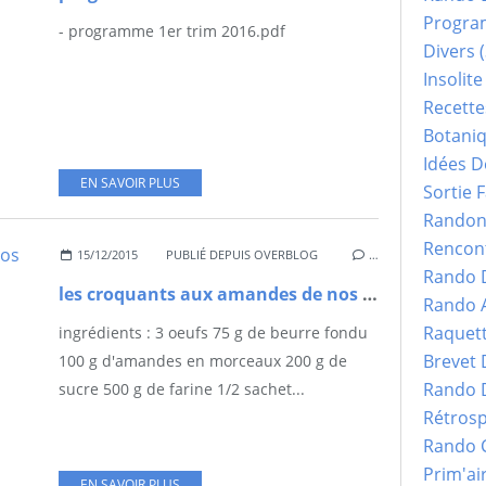
Progr
- programme 1er trim 2016.pdf
Divers
(
Insolite
Recette
Botani
Idées D
EN SAVOIR PLUS
Sortie F
Randonn
Rencont
15/12/2015
PUBLIÉ DEPUIS OVERBLOG
…
Rando 
les croquants aux amandes de nos amis de Bandol
Rando 
Raquet
ingrédients : 3 oeufs 75 g de beurre fondu
Brevet
100 g d'amandes en morceaux 200 g de
Rando 
sucre 500 g de farine 1/2 sachet...
Rétrosp
Rando 
Prim'ai
EN SAVOIR PLUS