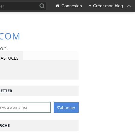
Connexion
+
Créer mon blog
.COM
ron.
/ASTUCES
ETTER
RCHE