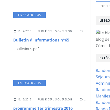
EN SAVOIR PLUS
LE BL
16/12/2015
PUBLIÉ DEPUIS OVERBLOG
…
Blog de
Bulletin d'informations n°65
Côme d'
- Bulletin65.pdf
CATÉG
Randon
Séjour
Adminis
EN SAVOIR PLUS
Randon
Manifes
16/12/2015
PUBLIÉ DEPUIS OVERBLOG
…
Randon
programme 1er trimestre 2016
Rando D