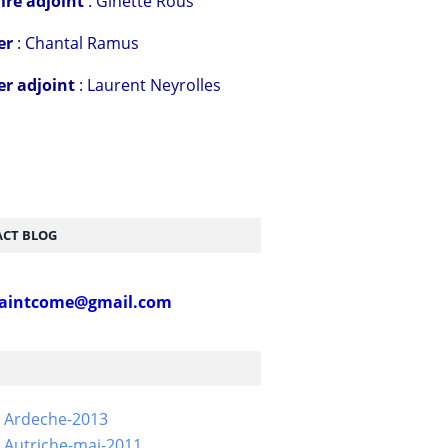
ire adjoint
: Ginette Rous
er
: Chantal Ramus
er adjoint
: Laurent Neyrolles
CT BLOG
aintcome@gmail.com
- Ardeche-2013
 Autriche-mai-2011