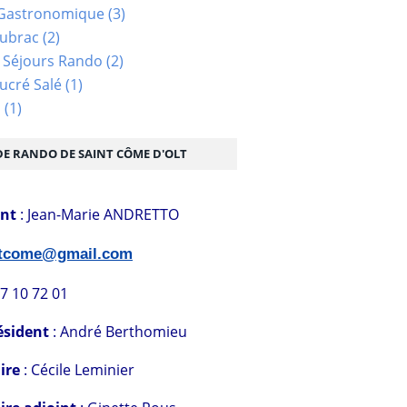
Gastronomique
(3)
Aubrac
(2)
 Séjours Rando
(2)
ucré Salé
(1)
s
(1)
DE RANDO DE SAINT CÔME D'OLT
ent
: Jean-Marie ANDRETTO
stcome@gmail.com
07 10 72 01
ésident
: André Berthomieu
ire
: Cécile Leminier