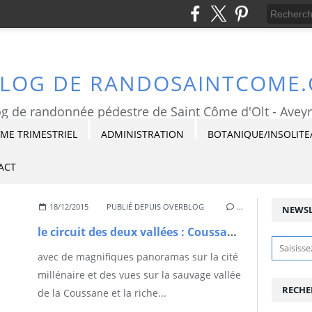
BLOG DE RANDOSAINTCOME
g de randonnée pédestre de Saint Côme d'Olt - Avey
E TRIMESTRIEL
ADMINISTRATION
BOTANIQUE/INSOLITE
ACT
18/12/2015
PUBLIÉ DEPUIS OVERBLOG
…
NEWSL
le circuit des deux vallées : Coussanes et Lot, à Estaing
avec de magnifiques panoramas sur la cité
millénaire et des vues sur la sauvage vallée
RECHE
de la Coussane et la riche...