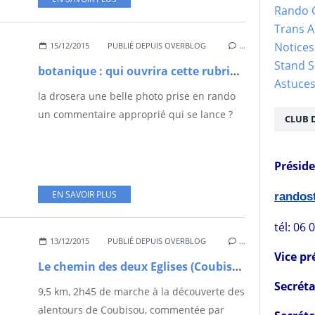
Rando 
Trans 
Notices
15/12/2015
PUBLIÉ DEPUIS OVERBLOG
…
Stand S
botanique : qui ouvrira cette rubrique ?
Astuce
la drosera une belle photo prise en rando
un commentaire approprié qui se lance ?
CLUB 
Présid
EN SAVOIR PLUS
rando
tél: 06 
13/12/2015
PUBLIÉ DEPUIS OVERBLOG
…
Vice pr
Le chemin des deux Eglises (Coubisou - Vinnac)
Secréta
9,5 km, 2h45 de marche à la découverte des
alentours de Coubisou, commentée par