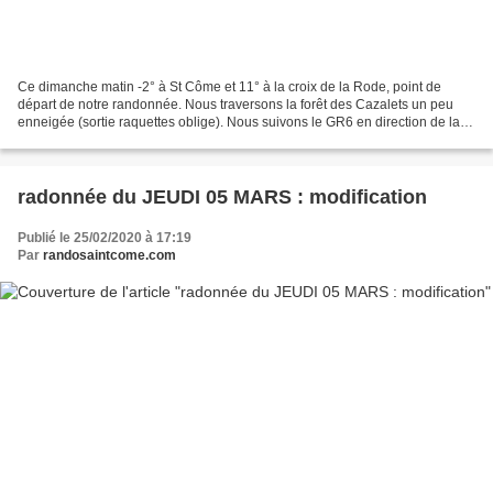
Ce dimanche matin -2° à St Côme et 11° à la croix de la Rode, point de
départ de notre randonnée. Nous traversons la forêt des Cazalets un peu
enneigée (sortie raquettes oblige). Nous suivons le GR6 en direction de la
croix de Bioulac. Les nappes phréatiques...
radonnée du JEUDI 05 MARS : modification
Publié le 25/02/2020 à 17:19
Par
randosaintcome.com