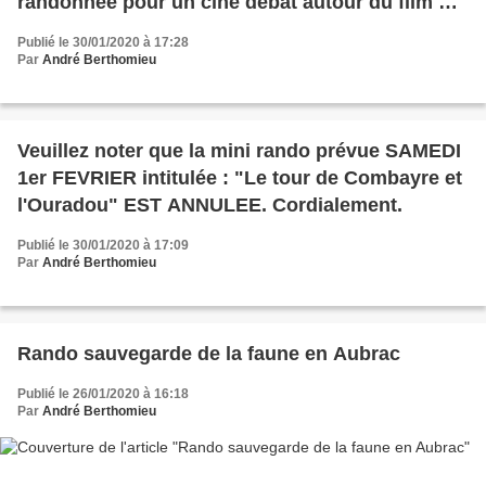
randonnée pour un ciné débat autour du film La
terre vue du ciel. Le lundi 10 février à 14h30 à la
Publié le 30/01/2020 à 17:28
MAS.
Par
André Berthomieu
Veuillez noter que la mini rando prévue SAMEDI
1er FEVRIER intitulée : "Le tour de Combayre et
l'Ouradou" EST ANNULEE. Cordialement.
Publié le 30/01/2020 à 17:09
Par
André Berthomieu
Rando sauvegarde de la faune en Aubrac
Publié le 26/01/2020 à 16:18
Par
André Berthomieu