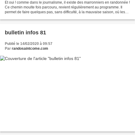
Et oui ! comme dans le journalisme, il existe des marronniers en randonnée !
Ce chemin moulte fois parcouru, revient régulièrement au programme. Il
permet de faire quelques pas, sans difficulté, à la mauvaise saison, où les
journées sont courtes. Mais...
bulletin infos 81
Publié le 14/02/2020 à 09:57
Par
randosaintcome.com