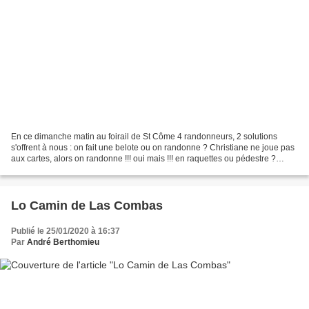
En ce dimanche matin au foirail de St Côme 4 randonneurs, 2 solutions
s'offrent à nous : on fait une belote ou on randonne ? Christiane ne joue pas
aux cartes, alors on randonne !!! oui mais !!! en raquettes ou pédestre ?
allons voir sur place sur l'Aubrac...
Lo Camin de Las Combas
Publié le 25/01/2020 à 16:37
Par
André Berthomieu