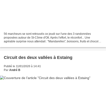
56 marcheurs se sont retrouvés ce jeudi sur l'une des 3 randonnées
proposées autour de St-Côme d'Olt. Après l'effort, le réconfort... Une
agréable surprise nous attendait : "Mandarelles", boissons, fruits et chocolats
pour terminer en beauté une agréable...
Circuit des deux vallées à Estaing
Publié le 11/01/2020 à 14:41
Par
André B