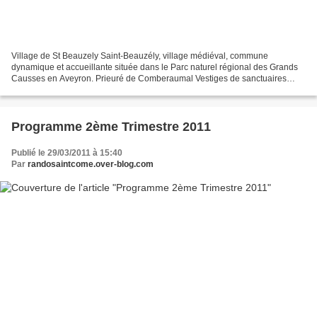
Village de St Beauzely Saint-Beauzély, village médiéval, commune
dynamique et accueillante située dans le Parc naturel régional des Grands
Causses en Aveyron. Prieuré de Comberaumal Vestiges de sanctuaires
gallo-romains sur la voie romaine Situé en contrebas...
Programme 2ème Trimestre 2011
Publié le 29/03/2011 à 15:40
Par
randosaintcome.over-blog.com