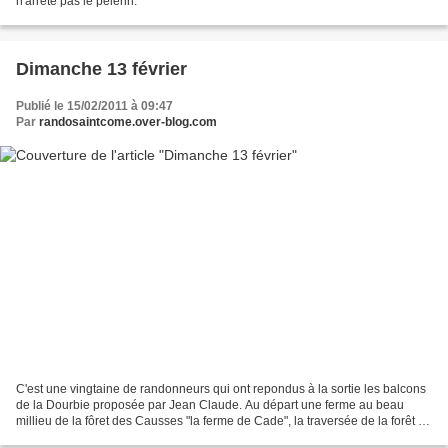
n'arrête pas le pèlerin.
Dimanche 13 février
Publié le 15/02/2011 à 09:47
Par
randosaintcome.over-blog.com
C'est une vingtaine de randonneurs qui ont repondus à la sortie les balcons
de la Dourbie proposée par Jean Claude. Au départ une ferme au beau
millieu de la fôret des Causses "la ferme de Cade", la traversée de la forêt de
pins pour arriver sur une magnifique...