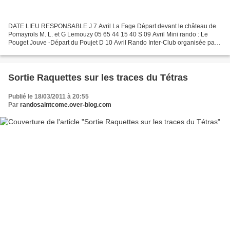
DATE LIEU RESPONSABLE J 7 Avril La Fage Départ devant le château de
Pomayrols M. L. et G Lemouzy 05 65 44 15 40 S 09 Avril Mini rando : Le
Pouget Jouve -Départ du Poujet D 10 Avril Rando Inter-Club organisée par
le club de St Amans des Côts Départ de...
Sortie Raquettes sur les traces du Tétras
Publié le 18/03/2011 à 20:55
Par
randosaintcome.over-blog.com